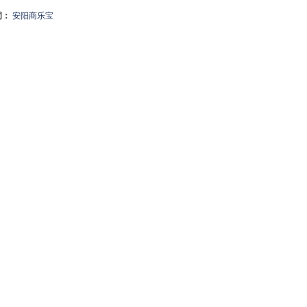
词：
安阳商乐宝