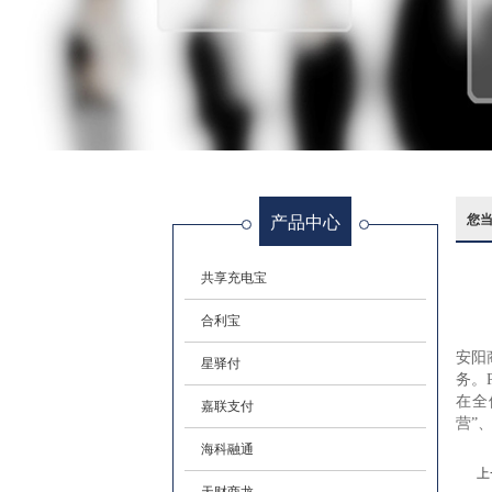
产品中心
您
共享充电宝
合利宝
安阳
星驿付
务。
在全
嘉联支付
营”
海科融通
上